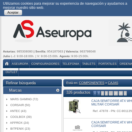
Utilizamos cookies para mejorar su experiencia de navegación y ayudarnos a
mejorar nuestro sitio web.
Aceptar
Asturias:
985308080
| Sevilla:
954187063
| Valencia:
963798046
Julio
L-J: 9:00-18:00h. | V: 9:00-15:00h.
Agosto:
9:00-15:00h.
ASEUROPA
CONFIGURADORES
TELEFONIA
TABLETS
PORTATILES
ORDEN
OUTLET
Refinar búsqueda
Está en:
COMPONENTES
»
CAJAS
Marcas
326 productos
«
1
2
3
…
32
33
»
MARS GAMING (72)
CAJA SEMITORRE ATX 
MILITAR CORSAIR
CORSAIR (50)
ANTEC (43)
Ref. 47878 - PN: CC-9011
COOLBOX (39)
CAJA SEMITORRE ATX 
APPROX (24)
CORSAIR
BITFENIX (23)