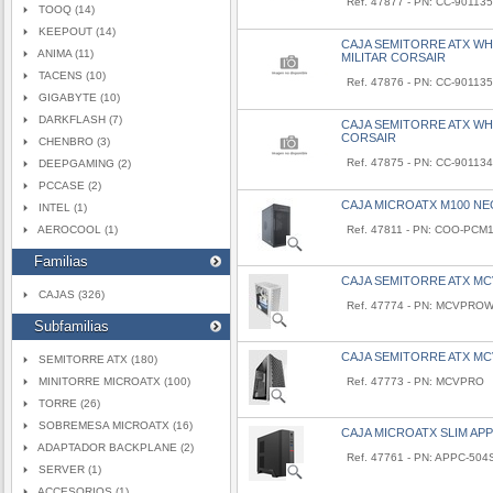
Ref. 47877 - PN: CC-9011
TOOQ (14)
KEEPOUT (14)
CAJA SEMITORRE ATX 
ANIMA (11)
MILITAR CORSAIR
TACENS (10)
Ref. 47876 - PN: CC-9011
GIGABYTE (10)
DARKFLASH (7)
CAJA SEMITORRE ATX 
CORSAIR
CHENBRO (3)
Ref. 47875 - PN: CC-9011
DEEPGAMING (2)
PCCASE (2)
CAJA MICROATX M100 N
INTEL (1)
AEROCOOL (1)
Ref. 47811 - PN: COO-PCM
Familias
CAJA SEMITORRE ATX M
CAJAS (326)
Ref. 47774 - PN: MCVPRO
Subfamilias
CAJA SEMITORRE ATX M
SEMITORRE ATX (180)
MINITORRE MICROATX (100)
Ref. 47773 - PN: MCVPRO
TORRE (26)
SOBREMESA MICROATX (16)
CAJA MICROATX SLIM APP
ADAPTADOR BACKPLANE (2)
Ref. 47761 - PN: APPC-504
SERVER (1)
ACCESORIOS (1)