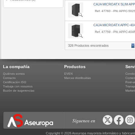
CAJA MICROATX SLIM APP
Ref. 47760 - PN: APPC-502
CAJA MICROATX APPC-404
Ref. 47759 - PN: APPC-404
326 Productos encontrados
«
La compañía
Productos
Serv
Quiénes somos
EVEN
Condic
Contacto
Marcas distribuidas
Comerc
Certificación ISO
Post-v
Trabaja con nosotros
Transp
Buzón de sugerencias
Market
Síguenos en
Copyright © 2026 Aseuropa mayorista informático y fabric