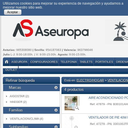
Utilizamos cookies para mejorar su experiencia de navegación y ayudarnos a
mejorar nuestro sitio web.
Aceptar
Asturias:
985308080
| Sevilla:
954187063
| Valencia:
963798046
Julio
L-J: 9:00-18:00h. | V: 9:00-15:00h.
Agosto:
9:00-15:00h.
ASEUROPA
CONFIGURADORES
TELEFONIA
TABLETS
PORTATILES
ORDEN
OUTLET
Refinar búsqueda
Está en:
ELECTRO/HOGAR
»
VENTILACION
Marcas
4 productos
AIGOSTAR (2)
AIRE ACONDICIONADO PO
HAEGER (2)
Ref. 47879 - PN: B30101A
Familias
VENTILADOR DE PIE 40W
VENTILACION/CLIMA (4)
Ref. 47279 - PN: 330100JT
Subfamilias