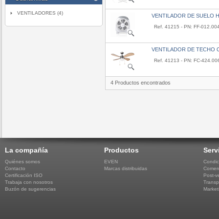
VENTILADORES (4)
VENTILADOR DE SUELO 
Ref. 41215 - PN: FF-012.00
VENTILADOR DE TECHO 
Ref. 41213 - PN: FC-424.00
4 Productos encontrados
La compañía
Productos
Serv
Quiénes somos
EVEN
Condic
Contacto
Marcas distribuidas
Comerc
Certificación ISO
Post-v
Trabaja con nosotros
Transp
Buzón de sugerencias
Market