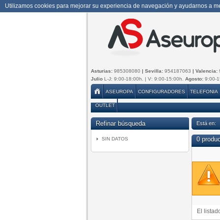
Utilizamos cookies para mejorar su experiencia de navegación y ayudarnos a mej
Asturias:
985308080
| Sevilla:
954187063
| Valencia:
Julio
L-J: 9:00-18:00h. | V: 9:00-15:00h.
Agosto:
9:00-1
ASEUROPA
CONFIGURADORES
TELEFONIA
OUTLET
Refinar búsqueda
Está en:
0 produ
SIN DATOS
El lista