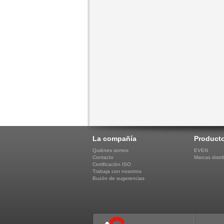
La compañía
Product
Quiénes somos
EVEN
Contacto
Marcas distri
Certificación ISO
Trabaja con nosotros
Buzón de sugerencias