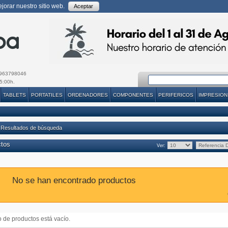
orar nuestro sitio web.
Aceptar
963798046
5:00h.
TABLETS
PORTATILES
ORDENADORES
COMPONENTES
PERIFERICOS
IMPRESION
 Resultados de búsqueda
ctos
Ver:
No se han encontrado productos
do de productos está vacío.