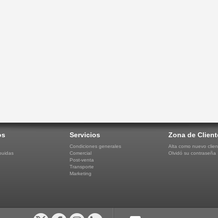
os
Servicios
Zona de Client
Condiciones generales
Alta como nuevo clien
buidas
Comercial
Olvidó su contraseña
Post-venta
Transporte
Marketing