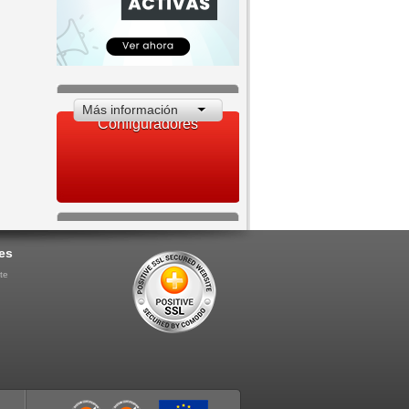
Más información
Configuradores
es
te