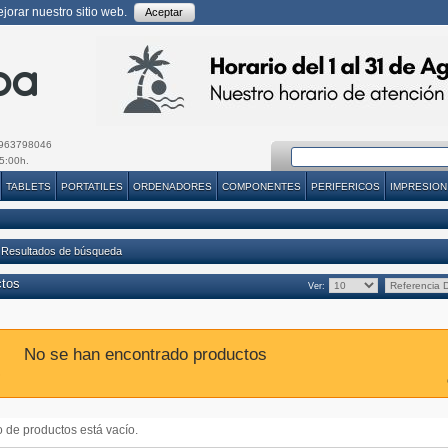
orar nuestro sitio web.
Aceptar
963798046
5:00h.
TABLETS
PORTATILES
ORDENADORES
COMPONENTES
PERIFERICOS
IMPRESION
 Resultados de búsqueda
ctos
Ver:
No se han encontrado productos
do de productos está vacío.