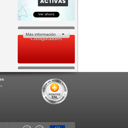
Más información
Configuradores
es
te