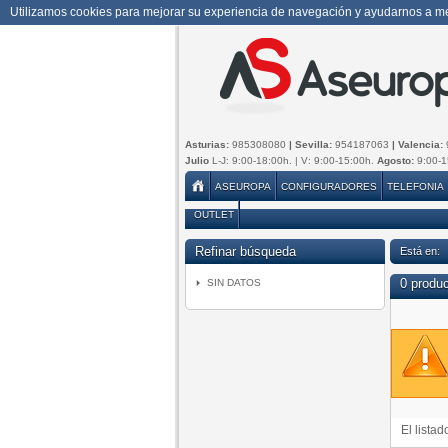
Utilizamos cookies para mejorar su experiencia de navegación y ayudarnos a mej
Asturias:
985308080
| Sevilla:
954187063
| Valencia:
Julio
L-J: 9:00-18:00h. | V: 9:00-15:00h.
Agosto:
9:00-1
ASEUROPA
CONFIGURADORES
TELEFONIA
OUTLET
Refinar búsqueda
Está en:
0 produ
SIN DATOS
El lista