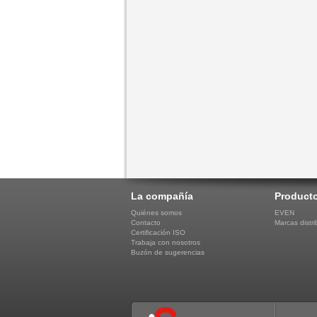
La compañía
Product
Quiénes somos
EVEN
Contacto
Marcas distri
Certificación ISO
Trabaja con nosotros
Buzón de sugerencias