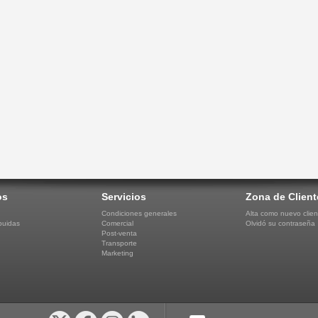
os
Servicios
Zona de Client
Condiciones generales
Alta como nuevo clien
buidas
Comercial
Olvidó su contraseña
Post-venta
Transporte
Marketing