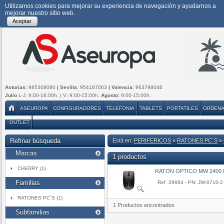
Utilizamos cookies para mejorar su experiencia de navegación y ayudarnos a
mejorar nuestro sitio web.
Aceptar
Asturias:
985308080
| Sevilla:
954187063
| Valencia:
963798046
Julio
L-J: 9:00-18:00h. | V: 9:00-15:00h.
Agosto:
9:00-15:00h.
ASEUROPA
CONFIGURADORES
TELEFONIA
TABLETS
PORTATILES
ORDEN
OUTLET
Refinar búsqueda
Está en:
PERIFERICOS
»
RATONES PC´S
»
Marcas
1 productos
CHERRY (1)
RATON OPTICO MW 2400
Familias
Ref. 29664 - PN: JW-0710-2
RATONES PC´S (1)
1 Productos encontrados
Subfamilias