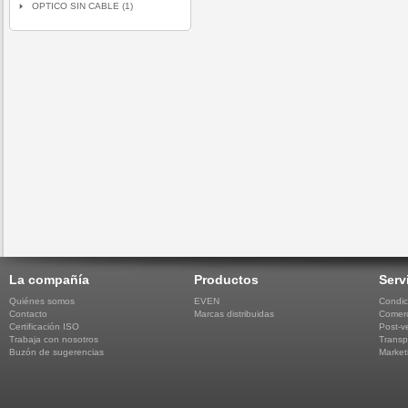
OPTICO SIN CABLE (1)
La compañía
Productos
Serv
Quiénes somos
EVEN
Condic
Contacto
Marcas distribuidas
Comerc
Certificación ISO
Post-v
Trabaja con nosotros
Transp
Buzón de sugerencias
Market