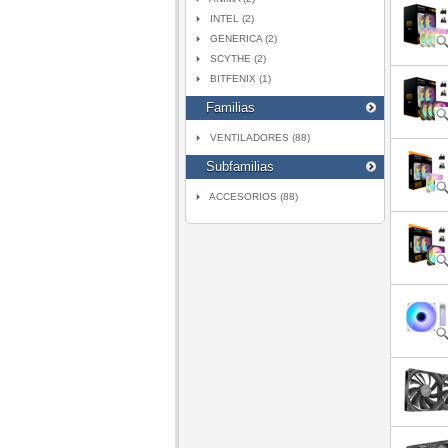
INTEL (2)
GENERICA (2)
SCYTHE (2)
BITFENIX (1)
Familias
VENTILADORES (88)
Subfamilias
ACCESORIOS (88)