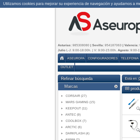
Utilizamos cookies para mejorar su experiencia de navegación y ayudarnos a mej
Asturias:
985308080
| Sevilla:
954187063
| Valencia:
Julio
L-J: 9:00-18:00h. | V: 9:00-15:00h.
Agosto:
9:00-1
ASEUROPA
CONFIGURADORES
TELEFONIA
OUTLET
Refinar búsqueda
Está en:
Marcas
88 prod
CORSAIR (27)
MARS GAMING (15)
KEEPOUT (11)
ANTEC (9)
COOLBOX (7)
ARCTIC (6)
DARKFLASH (4)
ANIMA (2)