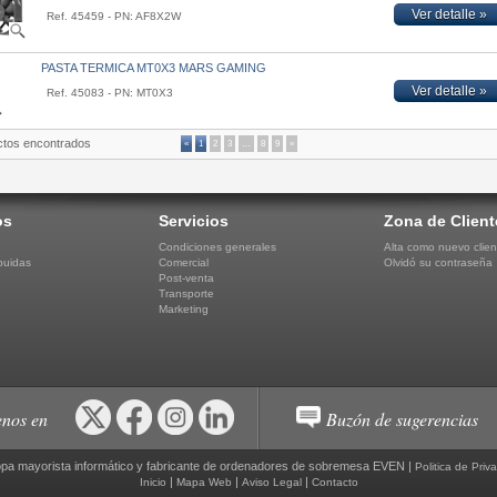
Ver detalle »
Ref. 45459 - PN: AF8X2W
PASTA TERMICA MT0X3 MARS GAMING
Ver detalle »
Ref. 45083 - PN: MT0X3
ctos encontrados
«
1
2
3
…
8
9
»
os
Servicios
Zona de Client
Condiciones generales
Alta como nuevo clien
buidas
Comercial
Olvidó su contraseña
Post-venta
Transporte
Marketing
nos en
Buzón de sugerencias
pa mayorista informático y fabricante de ordenadores de sobremesa EVEN |
Politica de Priv
|
|
|
Inicio
Mapa Web
Aviso Legal
Contacto