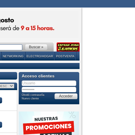
NETWORKING
ELECTRO/HOGAR
POSTVENTA
Acceso clientes
Olvidó contraseña
Nuevo cliente