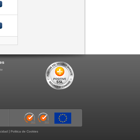
es
te
|
acidad
Politica de Cookies