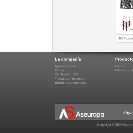
88 Produ
La compañía
Product
Quiénes somos
EVEN
Contacto
Marcas distri
Certificación ISO
Trabaja con nosotros
Buzón de sugerencias
Sígue
Copyright © 2026 Aseuro