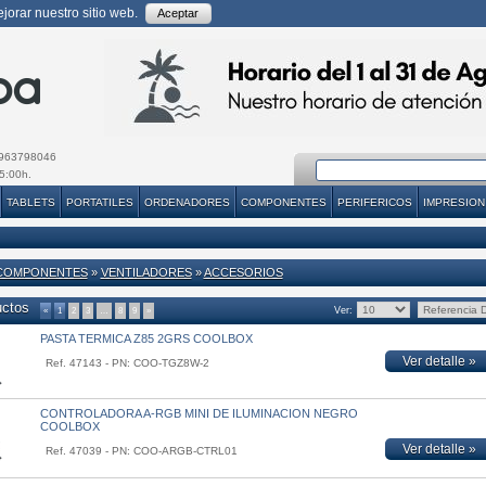
orar nuestro sitio web.
Aceptar
963798046
5:00h.
TABLETS
PORTATILES
ORDENADORES
COMPONENTES
PERIFERICOS
IMPRESION
COMPONENTES
»
VENTILADORES
»
ACCESORIOS
uctos
Ver:
«
1
2
3
…
8
9
»
PASTA TERMICA Z85 2GRS COOLBOX
Ver detalle »
Ref. 47143 - PN: COO-TGZ8W-2
CONTROLADORA A-RGB MINI DE ILUMINACION NEGRO
COOLBOX
Ver detalle »
Ref. 47039 - PN: COO-ARGB-CTRL01