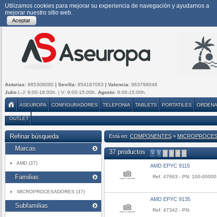
Utilizamos cookies para mejorar su experiencia de navegación y ayudarnos a
mejorar nuestro sitio web.
Aceptar
Asturias:
985308080
| Sevilla:
954187063
| Valencia:
963798046
Julio
L-J: 9:00-18:00h. | V: 9:00-15:00h.
Agosto:
9:00-15:00h.
ASEUROPA
CONFIGURADORES
TELEFONIA
TABLETS
PORTATILES
ORDEN
OUTLET
Refinar búsqueda
Está en:
COMPONENTES
»
MICROPROCE
Marcas
37 productos
«
1
2
3
4
»
AMD (37)
AMD EPYC 9115
Familias
Ref. 47663 - PN: 100-0000
MICROPROCESADORES (37)
AMD EPYC 9135
Subfamilias
Ref. 47342 - PN: