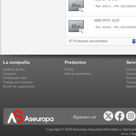
Ref. 44371 - PN: 100-0000
AMD EPYC 9124
Ref. 44202 - PN: 100-0000
37 Productos encontrados
«
La compañía
Productos
Serv
Quiénes somos
EVEN
Condic
Contacto
Marcas distribuidas
Comerc
Certificación ISO
Post-v
Trabaja con nosotros
Transp
Buzón de sugerencias
Market
Síguenos en
Copyright © 2026 Aseuropa mayorista informático y fabric
|
Inicio
Ma