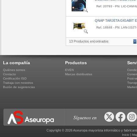
Ref. 20793 - PN: LIC-CAM-
QNAP TARJETA GIGABIT 
Ref. 18848 - PN: LAN-1G2T
13 Productos encontrados
«
La compañía
Productos
Serv
Quiénes somos
EVEN
Condic
Contacto
Marcas distribuidas
Comerc
Certificación ISO
Post-v
Trabaja con nosotros
Transp
Buzón de sugerencias
Market
Síguenos en
Copyright © 2026 Aseuropa mayorista informático y fabric
|
Inicio
Ma