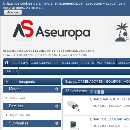
Utilizamos cookies para mejorar su experiencia de navegación y ayudarnos a
mejorar nuestro sitio web.
Aceptar
Asturias:
985308080
| Sevilla:
954187063
| Valencia:
963798046
Julio
L-J: 9:00-18:00h. | V: 9:00-15:00h.
Agosto:
9:00-15:00h.
ASEUROPA
CONFIGURADORES
TELEFONIA
TABLETS
PORTATILES
ORDEN
OUTLET
Refinar búsqueda
Está en:
ORDENADORES
»
EQUIPOS
»
AC
Marcas
13 productos
«
1
2
»
QNAP (13)
QNAP ADAPTADOR THUND
Familias
Ref. 42352 - PN: QNA-T31
EQUIPOS (13)
QNAP TARJETA ADAPTAD
Subfamilias
Ref. 42351 - PN: QXP-T32