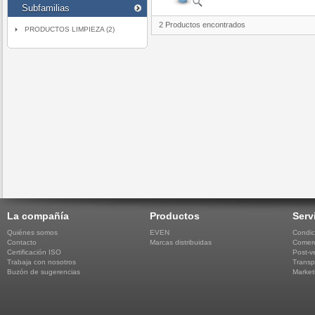
Subfamilias
2 Productos encontrados
PRODUCTOS LIMPIEZA (2)
La compañía
Productos
Serv
Quiénes somos
EVEN
Condic
Contacto
Marcas distribuidas
Comerc
Certificación ISO
Post-v
Trabaja con nosotros
Transp
Buzón de sugerencias
Market