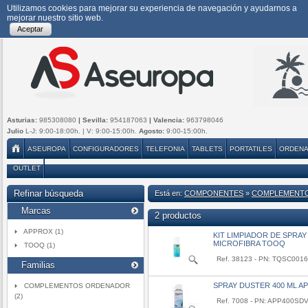
Utilizamos cookies para mejorar su experiencia de navegación y ayudarnos a
mejorar nuestro sitio web.
Aceptar
Asturias:
985308080
| Sevilla:
954187063
| Valencia:
963798046
Julio
L-J: 9:00-18:00h. | V: 9:00-15:00h.
Agosto:
9:00-15:00h.
ASEUROPA
CONFIGURADORES
TELEFONIA
TABLETS
PORTATILES
ORDEN
OUTLET
Refinar búsqueda
Está en:
COMPONENTES
»
COMPLEMENT
Marcas
2 productos
APPROX (1)
KIT LIMPIADOR DE SPRA
MICROFIBRA TOOQ
TOOQ (1)
Ref. 38123 - PN: TQSC0016
Familias
SPRAY DUSTER 400 ML A
COMPLEMENTOS ORDENADOR
(2)
Ref. 7008 - PN: APP400SD