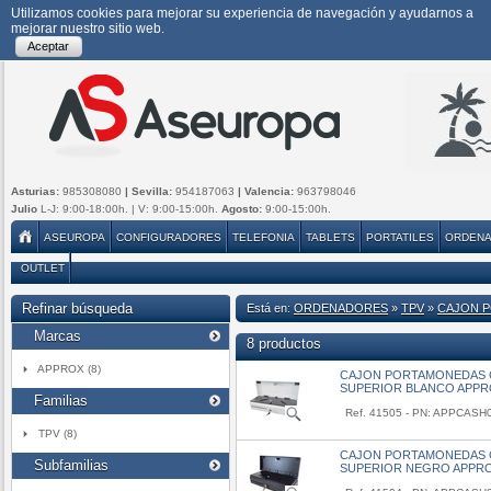
Utilizamos cookies para mejorar su experiencia de navegación y ayudarnos a
mejorar nuestro sitio web.
Aceptar
Asturias:
985308080
| Sevilla:
954187063
| Valencia:
963798046
Julio
L-J: 9:00-18:00h. | V: 9:00-15:00h.
Agosto:
9:00-15:00h.
ASEUROPA
CONFIGURADORES
TELEFONIA
TABLETS
PORTATILES
ORDEN
OUTLET
Refinar búsqueda
Está en:
ORDENADORES
»
TPV
»
CAJON 
Marcas
8 productos
APPROX (8)
CAJON PORTAMONEDAS 
SUPERIOR BLANCO APP
Familias
Ref. 41505 - PN: APPCAS
TPV (8)
CAJON PORTAMONEDAS 
Subfamilias
SUPERIOR NEGRO APPR