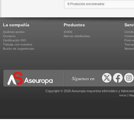
8 Productos encontrados
La compañía
Productos
Serv
Quiénes somos
EVEN
Condic
Contacto
Marcas distribuidas
Comerc
Certificación ISO
Post-v
Trabaja con nosotros
Transp
Buzón de sugerencias
Market
Síguenos en
Copyright © 2026 Aseuropa mayorista informático y fabric
|
Inicio
Ma