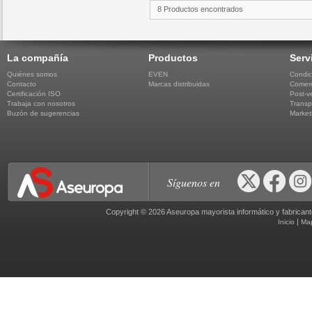
8 Productos encontrados
La compañía
Productos
Serv
Quiénes somos
EVEN
Condic
Contacto
Marcas distribuidas
Comerc
Certificación ISO
Post-v
Trabaja con nosotros
Transp
Buzón de sugerencias
Market
Síguenos en
Copyright © 2026 Aseuropa mayorista informático y fabric
|
Inicio
Ma