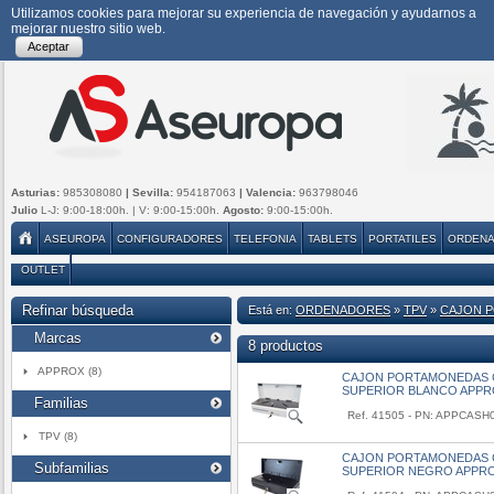
Utilizamos cookies para mejorar su experiencia de navegación y ayudarnos a
mejorar nuestro sitio web.
Aceptar
Asturias:
985308080
| Sevilla:
954187063
| Valencia:
963798046
Julio
L-J: 9:00-18:00h. | V: 9:00-15:00h.
Agosto:
9:00-15:00h.
ASEUROPA
CONFIGURADORES
TELEFONIA
TABLETS
PORTATILES
ORDEN
OUTLET
Refinar búsqueda
Está en:
ORDENADORES
»
TPV
»
CAJON 
Marcas
8 productos
APPROX (8)
CAJON PORTAMONEDAS 
SUPERIOR BLANCO APP
Familias
Ref. 41505 - PN: APPCAS
TPV (8)
CAJON PORTAMONEDAS 
Subfamilias
SUPERIOR NEGRO APPR