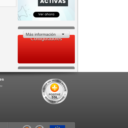
Más información
Configuradores
es
te