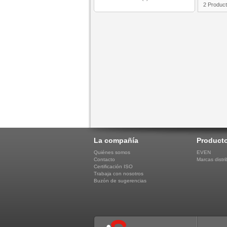
2 Produc
La compañía
Product
Quiénes somos
EVEN
Contacto
Marcas distri
Certificación ISO
Trabaja con nosotros
Buzón de sugerencias