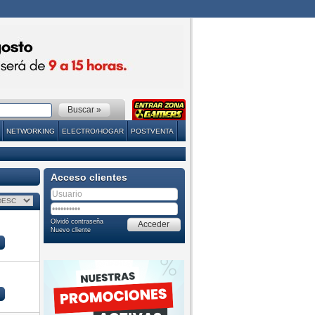
NETWORKING
ELECTRO/HOGAR
POSTVENTA
Acceso clientes
Olvidó contraseña
Nuevo cliente