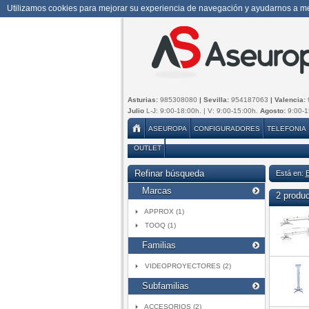
Utilizamos cookies para mejorar su experiencia de navegación y ayudarnos a mej
Asturias:
985308080
| Sevilla:
954187063
| Valencia:
Julio
L-J: 9:00-18:00h. | V: 9:00-15:00h.
Agosto:
9:00-1
ASEUROPA
CONFIGURADORES
TELEFONIA
OUTLET
Refinar búsqueda
Está en:
Marcas
2 produ
APPROX (1)
TOOQ (1)
Familias
VIDEOPROYECTORES (2)
Subfamilias
ACCESORIOS (2)