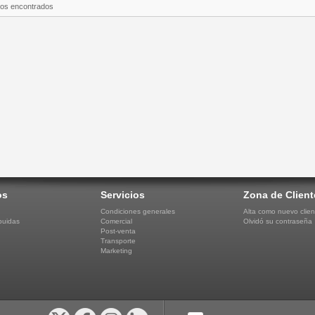
tos encontrados
os
Servicios
Zona de Client
Condiciones generales
Alta como nuevo clien
buidas
Comercial
Olvidó su contraseña
Post-venta
Transporte
Marketing