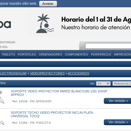
orar nuestro sitio web.
Aceptar
963798046
5:00h.
TABLETS
PORTATILES
ORDENADORES
COMPONENTES
PERIFERICOS
IMPRESION
ELECTRO/HOGAR
»
VIDEOPROYECTORES
»
ACCESORIOS
ctos
Ver:
SOPORTE VIDEO-PROYECTOR PARED BLANCO(85-135) SV03P
APPROX
Ver detalle »
Ref. 19538 - PN: APPSV03P
SOPORTE TECHO VIDEO-PROYECTOR INCLIN PLATA
UNIVERSAL TOOQ
Ver detalle »
Ref. 13284 - PN: PJ2012T-S