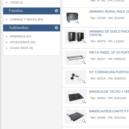
Ref. 47762 - PN: 124010
TOOQ (1)
Familias
ARMARIO MURAL RACK 19´
Ref. 47238 - PN: 201050
CABINAS Y RACKS (84)
Subfamilias
ARMARIO DE SUELO RACK 
CRISTAL
ARMARIOS (47)
Ref. 46979 - PN: 124001
ACCESORIOS (32)
CAJAS RACK (5)
PATCH PANEL 19" 24 POR
Ref. 46417 - PN: 3000011
KIT CERRADURA PUERTA 
Ref. 45314 - PN: 3090001
BANDEJA DE TECHO 4 V
Ref. 44944 - PN: 3041300
BANDEJA DESLIZANTE F.
Ref. 44586 - PN: 3021501