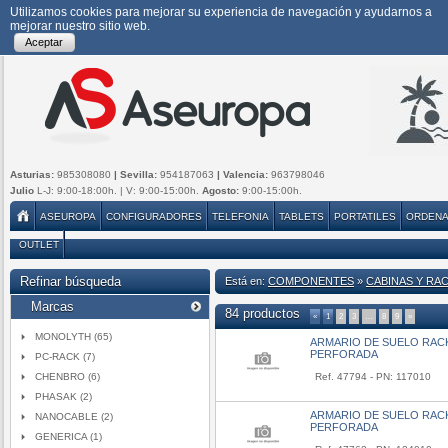
Utilizamos cookies para mejorar su experiencia de navegación y ayudarnos a
mejorar nuestro sitio web.
Aceptar
Asturias:
985308080
| Sevilla:
954187063
| Valencia:
963798046
Julio
L-J: 9:00-18:00h. | V: 9:00-15:00h.
Agosto:
9:00-15:00h.
ASEUROPA
CONFIGURADORES
TELEFONIA
TABLETS
PORTATILES
ORDEN
OUTLET
Refinar búsqueda
Está en:
COMPONENTES
»
CABINAS Y RA
Marcas
84 productos
«
1
2
3
…
8
9
»
MONOLYTH (65)
ARMARIO DE SUELO RACK 
PERFORADA
PC-RACK (7)
CHENBRO (6)
Ref. 47794 - PN: 117010
PHASAK (2)
ARMARIO DE SUELO RACK 
NANOCABLE (2)
PERFORADA
GENERICA (1)