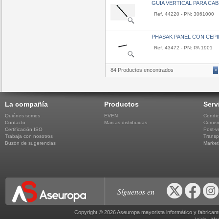
GUIA VERTICAL PARA CA
Ref. 44220 - PN: 3061000
PHASAK PANEL CON CEPI
Ref. 43472 - PN: PA 1901
84 Productos encontrados
«
La compañía
Productos
Serv
Quiénes somos
EVEN
Condic
Contacto
Marcas distribuidas
Comerc
Certificación ISO
Post-v
Trabaja con nosotros
Transp
Buzón de sugerencias
Market
Síguenos en
Copyright © 2026 Aseuropa mayorista informático y fabric