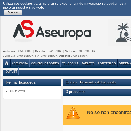
Utilizamos cookies para mejorar su experiencia de navegación y ayudarnos a
mejorar nuestro sitio web.
Aceptar
Asturias:
985308080
| Sevilla:
954187063
| Valencia:
963798046
Julio
L-J: 9:00-18:00h. | V: 9:00-15:00h.
Agosto:
9:00-15:00h.
ASEUROPA
CONFIGURADORES
TELEFONIA
TABLETS
PORTATILES
ORDEN
OUTLET
Refinar búsqueda
Está en: Resultados de búsqueda
0 productos
SIN DATOS
No se han encontra