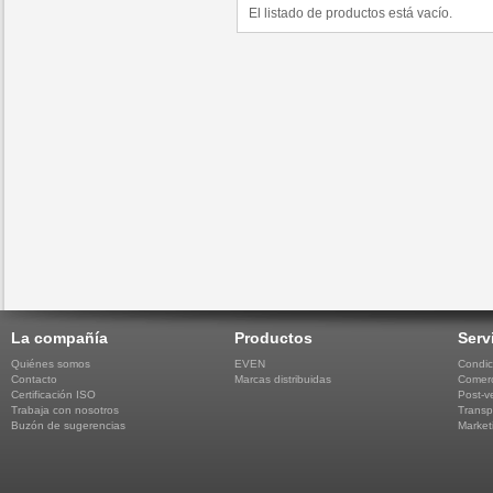
El listado de productos está vacío.
La compañía
Productos
Serv
Quiénes somos
EVEN
Condic
Contacto
Marcas distribuidas
Comerc
Certificación ISO
Post-v
Trabaja con nosotros
Transp
Buzón de sugerencias
Market