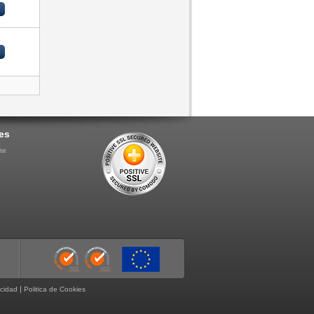
es
te
|
acidad
Politica de Cookies