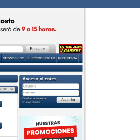
NETWORKING
ELECTRO/HOGAR
POSTVENTA
Acceso clientes
Olvidó contraseña
Nuevo cliente