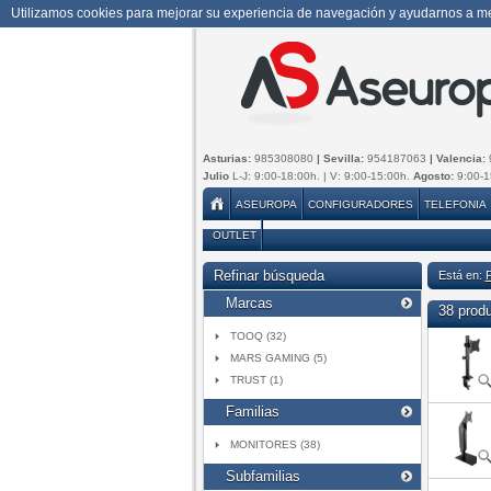
Utilizamos cookies para mejorar su experiencia de navegación y ayudarnos a mej
Asturias:
985308080
| Sevilla:
954187063
| Valencia:
Julio
L-J: 9:00-18:00h. | V: 9:00-15:00h.
Agosto:
9:00-1
ASEUROPA
CONFIGURADORES
TELEFONIA
OUTLET
Refinar búsqueda
Está en:
Marcas
38 prod
TOOQ (32)
MARS GAMING (5)
TRUST (1)
Familias
MONITORES (38)
Subfamilias