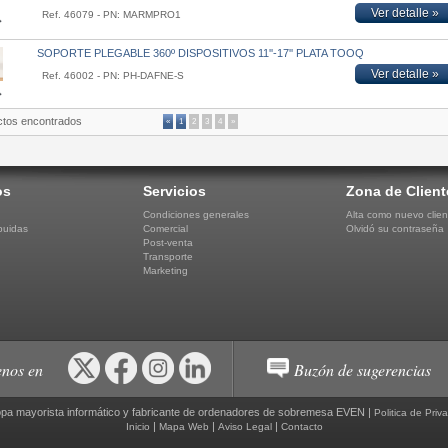
Ver detalle »
Ref. 46079 - PN: MARMPRO1
SOPORTE PLEGABLE 360º DISPOSITIVOS 11''-17'' PLATA TOOQ
Ver detalle »
Ref. 46002 - PN: PH-DAFNE-S
ctos encontrados
«
1
2
3
4
»
os
Servicios
Zona de Client
Condiciones generales
Alta como nuevo clien
buidas
Comercial
Olvidó su contraseña
Post-venta
Transporte
Marketing
nos en
Buzón de sugerencias
pa mayorista informático y fabricante de ordenadores de sobremesa EVEN |
Politica de Priv
|
|
|
Inicio
Mapa Web
Aviso Legal
Contacto