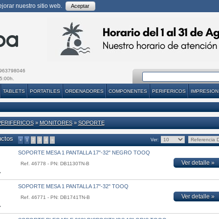
orar nuestro sitio web.
Aceptar
963798046
5:00h.
TABLETS
PORTATILES
ORDENADORES
COMPONENTES
PERIFERICOS
IMPRESION
PERIFERICOS
»
MONITORES
»
SOPORTE
uctos
Ver:
«
1
2
3
4
»
SOPORTE MESA 1 PANTALLA 17"-32" NEGRO TOOQ
Ver detalle »
Ref. 46778 - PN: DB1130TN-B
SOPORTE MESA 1 PANTALLA 17"-32" TOOQ
Ver detalle »
Ref. 46771 - PN: DB1741TN-B