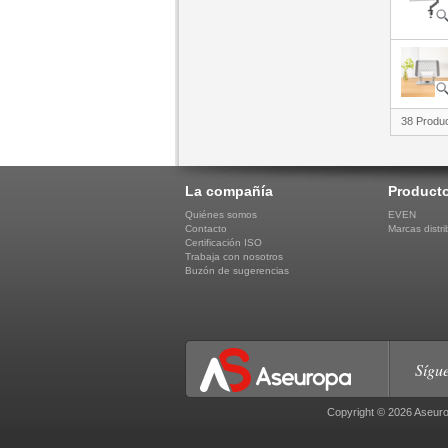
38 Produ
La compañía
Product
Quiénes somos
EVEN
Contacto
Marcas distri
Certificación ISO
Trabaja con nosotros
Buzón de sugerencias
Sígue
Copyright © 2026 Aseuro