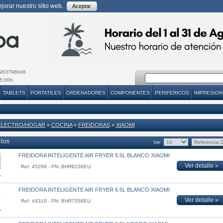
orar nuestro sitio web.
Aceptar
963798046
5:00h.
TABLETS
PORTATILES
ORDENADORES
COMPONENTES
PERIFERICOS
IMPRESION
ELECTRO/HOGAR
»
COCINA
»
FREIDORAS
»
XIAOMI
ctos
Ver:
FREIDORA INTELIGENTE AIR FRYER 5.5L BLANCO XIAOMI
Ver detalle »
Ref. 45299 - PN: BHR8238EU
FREIDORA INTELIGENTE AIR FRYER 6.5L BLANCO XIAOMI
Ver detalle »
Ref. 44310 - PN: BHR7358EU