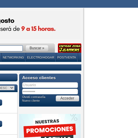
NETWORKING
ELECTRO/HOGAR
POSTVENTA
Acceso clientes
Olvidó contraseña
Nuevo cliente