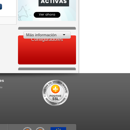
Más información
Configuradores
es
te