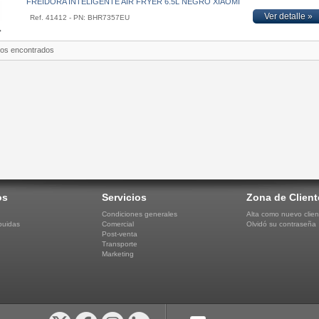
FREIDORA INTELIGENTE AIR FRYER 6.5L NEGRO XIAOMI
Ver detalle »
Ref. 41412 - PN: BHR7357EU
tos encontrados
os
Servicios
Zona de Client
Condiciones generales
Alta como nuevo clien
buidas
Comercial
Olvidó su contraseña
Post-venta
Transporte
Marketing