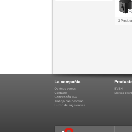
3 Produc
La compañía
Product
Quiénes somos
EVEN
Contacto
Marcas distri
Certificación ISO
Trabaja con nosotros
Buzón de sugerencias