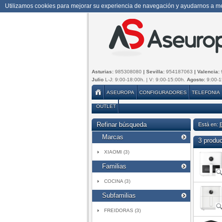
Utilizamos cookies para mejorar su experiencia de navegación y ayudarnos a mej
Asturias:
985308080
| Sevilla:
954187063
| Valencia:
Julio
L-J: 9:00-18:00h. | V: 9:00-15:00h.
Agosto:
9:00-1
ASEUROPA
CONFIGURADORES
TELEFONIA
OUTLET
Refinar búsqueda
Está en:
Marcas
3 produ
XIAOMI (3)
Familias
COCINA (3)
Subfamilias
FREIDORAS (3)