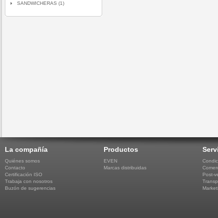
SANDWICHERAS (1)
La compañía
Productos
Serv
Quiénes somos
EVEN
Condic
Contacto
Marcas distribuidas
Comerc
Certificación ISO
Post-v
Trabaja con nosotros
Transp
Buzón de sugerencias
Market