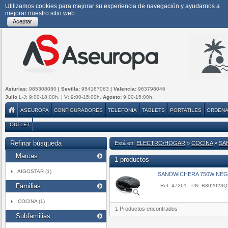
Utilizamos cookies para mejorar su experiencia de navegación y ayudarnos a
mejorar nuestro sitio web.
Aceptar
Asturias:
985308080
| Sevilla:
954187063
| Valencia:
963798046
Julio
L-J: 9:00-18:00h. | V: 9:00-15:00h.
Agosto:
9:00-15:00h.
ASEUROPA
CONFIGURADORES
TELEFONIA
TABLETS
PORTATILES
ORDEN
OUTLET
Refinar búsqueda
Está en:
ELECTRO/HOGAR
»
COCINA
»
SA
Marcas
1 productos
AIGOSTAR (1)
SANDWICHERA 750W NEG
Familias
Ref. 47261 - PN: B302023Q
COCINA (1)
1 Productos encontrados
Subfamilias